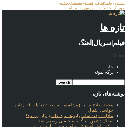
←
موزیک جدید رضا هوشمندی یاد تو
موزیک جدید حسین تهی با مرام
→
تازه ها
فیلم|سریال|آهنگ
Menu
خانه
برگه نمونه
نوشته‌های تازه
محمد صلاح به ترابزون‌اسپور پیوست: جزئیات قرارداد و
حواشی انتقال
عادل شیفته سامورایی‌ها: باید عاشق ژاپن باشید!
انتقال دشمن بلینگام به چلسی رسمی شد
عکس اول استقلال، پیام واضح درباره روزبه