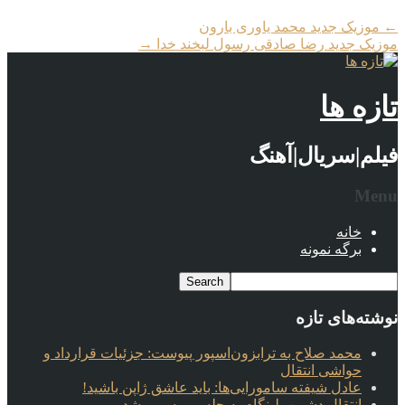
←
موزیک جدید محمد یاوری بارون
موزیک جدید رضا صادقی رسول لبخند خدا
→
تازه ها
فیلم|سریال|آهنگ
Menu
خانه
برگه نمونه
نوشته‌های تازه
محمد صلاح به ترابزون‌اسپور پیوست: جزئیات قرارداد و
حواشی انتقال
عادل شیفته سامورایی‌ها: باید عاشق ژاپن باشید!
انتقال دشمن بلینگام به چلسی رسمی شد