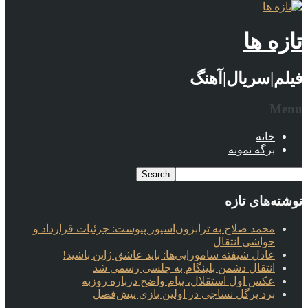
تازه ها
فیلم|سریال|آهنگ
Menu
خانه
برگه نمونه
نوشته‌های تازه
محمد صلاح به ترابزون‌اسپور پیوست: جزئیات قرارداد و
حواشی انتقال
عادل شیفته سامورایی‌ها: باید عاشق ژاپن باشید!
انتقال دشمن بلینگام به چلسی رسمی شد
عکس اول استقلال، پیام واضح درباره روزبه
برد پرگل نساجی در اولین بازی پیش‌فصل