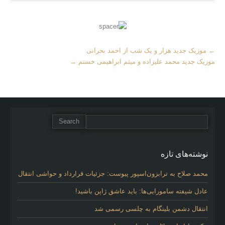
More
←
موزیک جدید هزار و یک شب از احمد بحرانی
Articles
موزیک جدید محمد علیزاده و میثم ابراهیمی خستم
→
نوشته‌های تازه
محمد صلاح به ترابزون‌اسپور پیوست: جزئیات قرارداد و حواشی انتقال
عادل شیفته سامورایی‌ها: باید عاشق ژاپن باشید!
انتقال دشمن بلینگام به چلسی رسمی شد