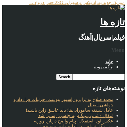
موزیک جدید بهزاد پکس و سهراب 2SG حس دروغ
→
تازه ها
فیلم|سریال|آهنگ
Menu
خانه
برگه نمونه
نوشته‌های تازه
محمد صلاح به ترابزون‌اسپور پیوست: جزئیات قرارداد و
حواشی انتقال
عادل شیفته سامورایی‌ها: باید عاشق ژاپن باشید!
انتقال دشمن بلینگام به چلسی رسمی شد
عکس اول استقلال، پیام واضح درباره روزبه
برد پرگل نساجی در اولین بازی پیش‌فصل