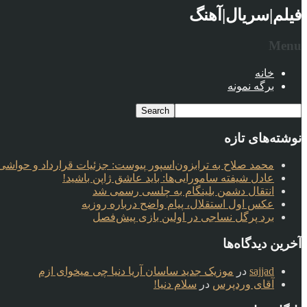
فیلم|سریال|آهنگ
Menu
خانه
برگه نمونه
نوشته‌های تازه
محمد صلاح به ترابزون‌اسپور پیوست: جزئیات قرارداد و حواشی 
عادل شیفته سامورایی‌ها: باید عاشق ژاپن باشید!
انتقال دشمن بلینگام به چلسی رسمی شد
عکس اول استقلال، پیام واضح درباره روزبه
برد پرگل نساجی در اولین بازی پیش‌فصل
آخرین دیدگاه‌ها
sajjad
در
موزیک جدید ساسان آریا دنیا چی میخوای ازم
آقای وردپرس
در
سلام دنیا!