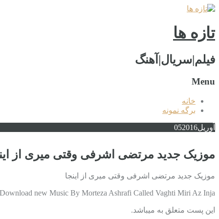
تازه ها
فیلم|سریال|آهنگ
Menu
خانه
برگه نمونه
آوریل
2016
05
موزیک جدید مرتضی اشرفی وقتی میری از این
موزیک جدید مرتضی اشرفی وقتی میری از اینجا
Download new Music By Morteza Ashrafi Called Vaghti Miri Az Inja دانلود آهنگ جدید مرتضی اشرفی به نام وقتی میری از اینجا با کیفیت بالا …
این پست متعلق به میباشد.