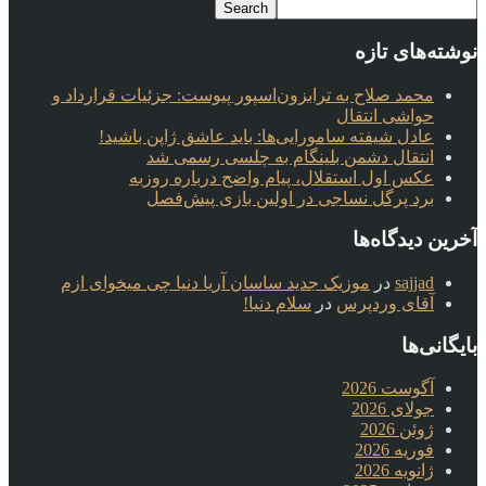
نوشته‌های تازه
محمد صلاح به ترابزون‌اسپور پیوست: جزئیات قرارداد و
حواشی انتقال
عادل شیفته سامورایی‌ها: باید عاشق ژاپن باشید!
انتقال دشمن بلینگام به چلسی رسمی شد
عکس اول استقلال، پیام واضح درباره روزبه
برد پرگل نساجی در اولین بازی پیش‌فصل
آخرین دیدگاه‌ها
sajjad
در
موزیک جدید ساسان آریا دنیا چی میخوای ازم
آقای وردپرس
در
سلام دنیا!
بایگانی‌ها
آگوست 2026
جولای 2026
ژوئن 2026
فوریه 2026
ژانویه 2026