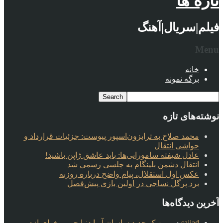
تازه ها
فیلم|سریال|آهنگ
Menu
خانه
برگه نمونه
نوشته‌های تازه
محمد صلاح به ترابزون‌اسپور پیوست: جزئیات قرارداد و
حواشی انتقال
عادل شیفته سامورایی‌ها: باید عاشق ژاپن باشید!
انتقال دشمن بلینگام به چلسی رسمی شد
عکس اول استقلال، پیام واضح درباره روزبه
برد پرگل نساجی در اولین بازی پیش‌فصل
آخرین دیدگاه‌ها
sajjad
در
موزیک جدید ساسان آریا دنیا چی میخوای ازم