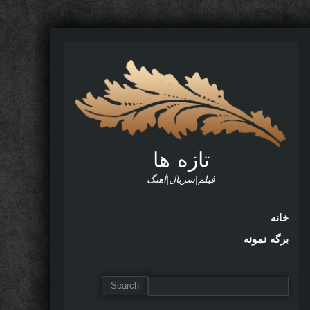
تازه ها
فیلم|سریال|آهنگ
خانه
برگه نمونه