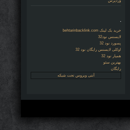
وردپرس
.
خرید بک لینک behtarinbacklink.com
لایسنس نود32
پسورد نود 32
اوکلی لایسنس رایگان نود 32
همیار نود 32
بهترین سئو
رایگان
آنتی ویروس تحت شبکه