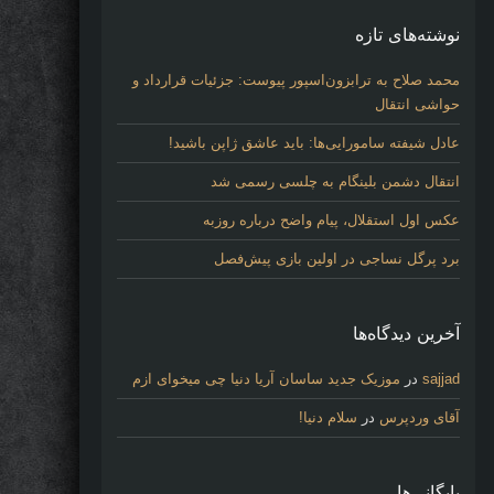
نوشته‌های تازه
محمد صلاح به ترابزون‌اسپور پیوست: جزئیات قرارداد و
حواشی انتقال
عادل شیفته سامورایی‌ها: باید عاشق ژاپن باشید!
انتقال دشمن بلینگام به چلسی رسمی شد
عکس اول استقلال، پیام واضح درباره روزبه
برد پرگل نساجی در اولین بازی پیش‌فصل
آخرین دیدگاه‌ها
sajjad
در
موزیک جدید ساسان آریا دنیا چی میخوای ازم
آقای وردپرس
در
سلام دنیا!
بایگانی‌ها