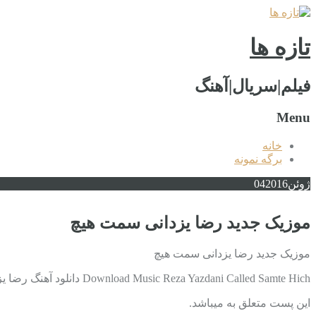
تازه ها
فیلم|سریال|آهنگ
Menu
خانه
برگه نمونه
ژوئن
2016
04
موزیک جدید رضا یزدانی سمت هیچ
موزیک جدید رضا یزدانی سمت هیچ
Download Music Reza Yazdani Called Samte Hich دانلود آهنگ رضا یزدانی به نام سمت هیچ با کیفیت بالا دانلود در ادامه مطلب متن آهنگ رضا …
این پست متعلق به میباشد.