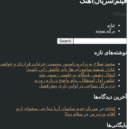
فیلم|سریال|آهنگ
Menu
خانه
برگه نمونه
نوشته‌های تازه
محمد صلاح به ترابزون‌اسپور پیوست: جزئیات قرارداد و حواشی 
عادل شیفته سامورایی‌ها: باید عاشق ژاپن باشید!
انتقال دشمن بلینگام به چلسی رسمی شد
عکس اول استقلال، پیام واضح درباره روزبه
برد پرگل نساجی در اولین بازی پیش‌فصل
آخرین دیدگاه‌ها
sajjad
در
موزیک جدید ساسان آریا دنیا چی میخوای ازم
آقای وردپرس
در
سلام دنیا!
بایگانی‌ها