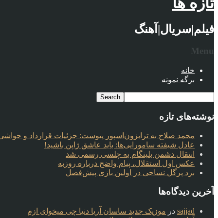
تازه ها
فیلم|سریال|آهنگ
Menu
خانه
برگه نمونه
نوشته‌های تازه
محمد صلاح به ترابزون‌اسپور پیوست: جزئیات قرارداد و حواشی 
عادل شیفته سامورایی‌ها: باید عاشق ژاپن باشید!
انتقال دشمن بلینگام به چلسی رسمی شد
عکس اول استقلال، پیام واضح درباره روزبه
برد پرگل نساجی در اولین بازی پیش‌فصل
آخرین دیدگاه‌ها
sajjad
در
موزیک جدید ساسان آریا دنیا چی میخوای ازم