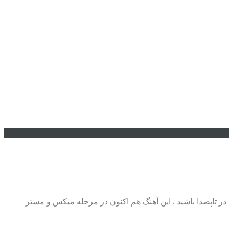
در رسانه تاپصدا بزودی در تاپصدا // Coming Soon In Topseda بزودی منتظر این آهنگ در تاپصدا باشید . این آهنگ هم اکنون در مرحله میکس و مستر