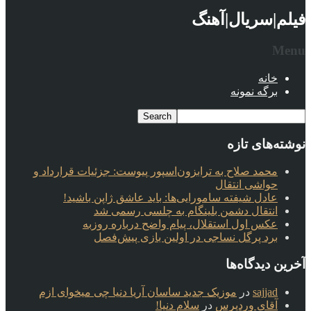
فیلم|سریال|آهنگ
Menu
خانه
برگه نمونه
نوشته‌های تازه
محمد صلاح به ترابزون‌اسپور پیوست: جزئیات قرارداد و
حواشی انتقال
عادل شیفته سامورایی‌ها: باید عاشق ژاپن باشید!
انتقال دشمن بلینگام به چلسی رسمی شد
عکس اول استقلال، پیام واضح درباره روزبه
برد پرگل نساجی در اولین بازی پیش‌فصل
آخرین دیدگاه‌ها
sajjad
در
موزیک جدید ساسان آریا دنیا چی میخوای ازم
آقای وردپرس
در
سلام دنیا!