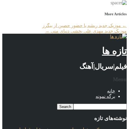
More Articles
←
موزیک جدید ریشه با حضور حصین از بیگرز
موزیک جدید مهدی علی بخشی دنیای منی
→
تازه ها
فیلم|سریال|آهنگ
Menu
خانه
برگه نمونه
نوشته‌های تازه