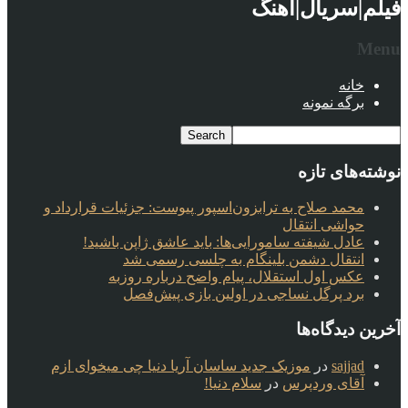
فیلم|سریال|آهنگ
Menu
خانه
برگه نمونه
نوشته‌های تازه
محمد صلاح به ترابزون‌اسپور پیوست: جزئیات قرارداد و
حواشی انتقال
عادل شیفته سامورایی‌ها: باید عاشق ژاپن باشید!
انتقال دشمن بلینگام به چلسی رسمی شد
عکس اول استقلال، پیام واضح درباره روزبه
برد پرگل نساجی در اولین بازی پیش‌فصل
آخرین دیدگاه‌ها
sajjad
در
موزیک جدید ساسان آریا دنیا چی میخوای ازم
آقای وردپرس
در
سلام دنیا!