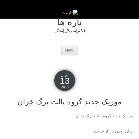
تازه ها
فیلم|سریال|آهنگ
Menu
آوریل
13
2016
موزیک جدید گروه پالت برگ خزان
موزیک جدید گروه پالت برگ خزان
برای اولین بار از سایت