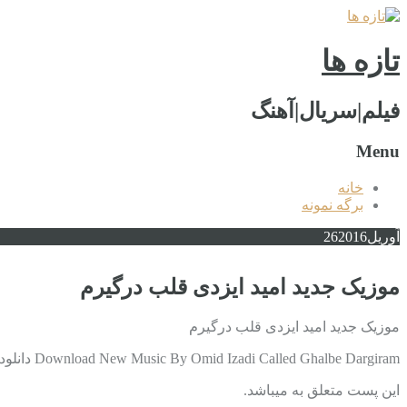
تازه ها
فیلم|سریال|آهنگ
Menu
خانه
برگه نمونه
آوریل
2016
26
موزیک جدید امید ایزدی قلب درگیرم
موزیک جدید امید ایزدی قلب درگیرم
Download New Music By Omid Izadi Called Ghalbe Dargiram دانلود آهنگ جدید امید ایزدی به نام قلب درگیرم با کیفیت بالا دانلود در ادامه مطلب
این پست متعلق به میباشد.