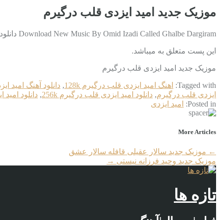
موزیک جدید امید ایزدی قلب درگیرم
Download New Music By Omid Izadi Called Ghalbe Dargiram دانلود آهنگ جدید امید ایزدی به نام قلب درگیرم با کیفیت بالا دانلود در ادامه مطلب
این پست متعلق به میباشد.
موزیک جدید امید ایزدی قلب درگیرم
Tagged with:
اهنگ امید ایزدی قلب درگیرم 128k
,
دانلود آهنگ امید ای
ایزدی قلب درگیرم
,
دانلود امید ایزدی قلب درگیرم 256k
,
دانلود امید ا
Posted in:
امید ایزدی
More Articles
←
موزیک جدید سالار عقیلی قافله سالار عشق
موزیک جدید وحید فرزانه نیستی
→
تازه ها