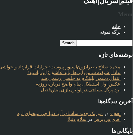
فیلم|سریال|آهنگ
Menu
خانه
برگه نمونه
نوشته‌های تازه
محمد صلاح به ترابزون‌اسپور پیوست: جزئیات قرارداد و حواشی 
عادل شیفته سامورایی‌ها: باید عاشق ژاپن باشید!
انتقال دشمن بلینگام به چلسی رسمی شد
عکس اول استقلال، پیام واضح درباره روزبه
برد پرگل نساجی در اولین بازی پیش‌فصل
آخرین دیدگاه‌ها
sajjad
در
موزیک جدید ساسان آریا دنیا چی میخوای ازم
آقای وردپرس
در
سلام دنیا!
بایگانی‌ها