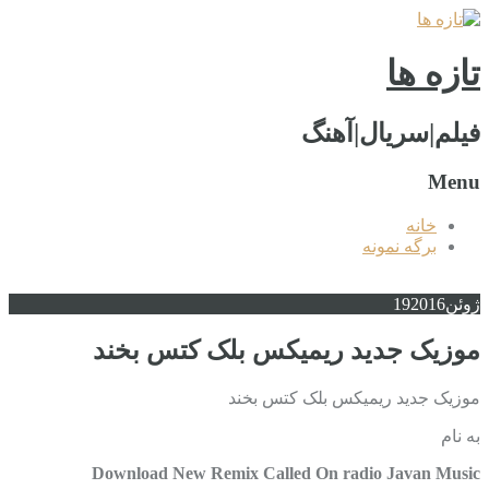
تازه ها
فیلم|سریال|آهنگ
Menu
خانه
برگه نمونه
ژوئن
2016
19
موزیک جدید ریمیکس بلک کتس بخند
موزیک جدید ریمیکس بلک کتس بخند
به نام
Download New Remix Called On radio Javan Music