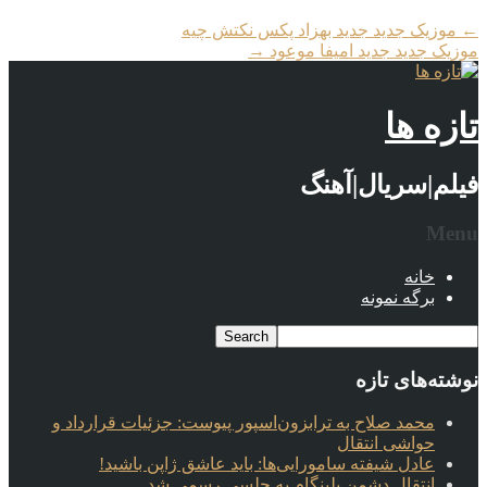
←
موزیک جدید جديد بهزاد پکس نکتش چیه
موزیک جدید جديد امیفا موعود
→
تازه ها
فیلم|سریال|آهنگ
Menu
خانه
برگه نمونه
نوشته‌های تازه
محمد صلاح به ترابزون‌اسپور پیوست: جزئیات قرارداد و
حواشی انتقال
عادل شیفته سامورایی‌ها: باید عاشق ژاپن باشید!
انتقال دشمن بلینگام به چلسی رسمی شد