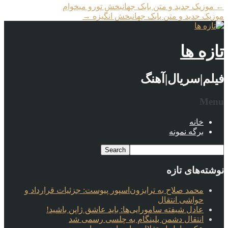
←
موزیک جدید و متن بابک جهانبخش تورو میخوام
موزیک جدید و متن بابک جهانبخش انگیزه
→
تازه ها
فیلم|سریال|آهنگ
Menu
خانه
برگه نمونه
نوشته‌های تازه
محمد صلاح به ترابزون‌اسپور پیوست: جزئیات قرارداد و
حواشی انتقال
عادل شیفته سامورایی‌ها: باید عاشق ژاپن باشید!
انتقال دشمن بلینگام به چلسی رسمی شد