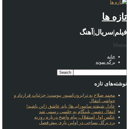
تازه ها
فیلم|سریال|آهنگ
Menu
خانه
برگه نمونه
نوشته‌های تازه
محمد صلاح به ترابزون‌اسپور پیوست: جزئیات قرارداد و
حواشی انتقال
عادل شیفته سامورایی‌ها: باید عاشق ژاپن باشید!
انتقال دشمن بلینگام به چلسی رسمی شد
عکس اول استقلال، پیام واضح درباره روزبه
برد پرگل نساجی در اولین بازی پیش‌فصل