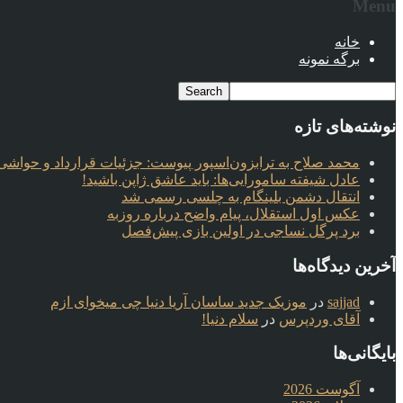
Menu
خانه
برگه نمونه
نوشته‌های تازه
محمد صلاح به ترابزون‌اسپور پیوست: جزئیات قرارداد و حواشی 
عادل شیفته سامورایی‌ها: باید عاشق ژاپن باشید!
انتقال دشمن بلینگام به چلسی رسمی شد
عکس اول استقلال، پیام واضح درباره روزبه
برد پرگل نساجی در اولین بازی پیش‌فصل
آخرین دیدگاه‌ها
sajjad
در
موزیک جدید ساسان آریا دنیا چی میخوای ازم
آقای وردپرس
در
سلام دنیا!
بایگانی‌ها
آگوست 2026