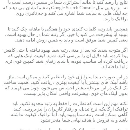
نتایج را رصد کنید تا بدانید استراتژی شما در مسیر درست است یا
نه. ابزارهایی مثل Google Search Console به شما نشان می دهند که
چه لینک هایی به سایت شما اشاره می کنند و چه تاثیری روی
ترافیک دارند.
همچنین باید رتبه کلمات کلیدی خود را هفتگی یا ماهانه چک کنید تا
ببینید آیا پیشرفت می کنید یا خیر. اگر رتبه شما در حال بهبود است،
یعنی کمپین شما موفق است و باید به همین روش ادامه دهید.
اگر متوجه شدید که بعد از مدتی رتبه شما بهبود نیافته یا حتی کاهش
پیدا کرده، باید دلایل آن را بررسی کنید. شاید کیفیت لینک هایی که
دریافت کرده اید مناسب نبوده، یا شاید رقبای شما کمپین قوی تری
راه انداخته اند.
در این صورت باید استراتژی خود را تنظیم کنید و ممکن است نیاز
باشد لینک های بیشتر یا با کیفیت بهتری دریافت کنید. اهمیت ساخت
بک لینک در این مرحله بیشتر احساس می شود، چون می فهمید که
بدون لینک های قوی، پیشرفت واقعی امکان پذیر نیست.
نکته مهم این است که نظارت را فقط به رتبه محدود نکنید. باید
ترافیک ارگانیک، نرخ تبدیل، و رفتار کاربران را نیز بررسی کنید.
گاهی ممکن است رتبه شما بهبود یابد، اما ترافیک کیفیت نداشته
باشد و به فروش یا هدف نهایی شما منجر نشود.