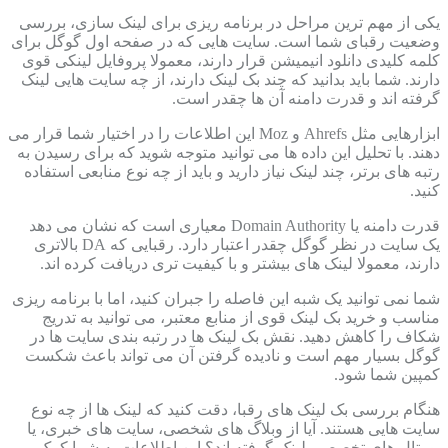
یکی از مهم ترین مراحل در برنامه ریزی برای لینک سازی، بررسی
وضعیت رقبای شما است. سایت هایی که در صفحه اول گوگل برای
کلمه کلیدی دانلود انیمیشن قرار دارند، معمولا پروفایل لینکی قوی
دارند. شما باید بدانید که چند بک لینک دارند، از چه سایت هایی لینک
گرفته اند و قدرت دامنه آن ها چقدر است.
ابزارهایی مثل Ahrefs و Moz این اطلاعات را در اختیار شما قرار می
دهند. با تحلیل این داده ها می توانید متوجه شوید که برای رسیدن به
رتبه های برتر، چند لینک نیاز دارید و باید از چه نوع منابعی استفاده
کنید.
قدرت دامنه یا Domain Authority معیاری است که نشان می دهد
یک سایت در نظر گوگل چقدر اعتبار دارد. رقبایی که DA بالاتری
دارند، معمولا لینک های بیشتر و با کیفیت تری دریافت کرده اند.
شما نمی توانید یک شبه این فاصله را جبران کنید، اما با برنامه ریزی
مناسب و خرید بک لینک قوی از منابع معتبر، می توانید به تدریج
شکاف را کاهش دهید. نقش بک لینک ها در رتبه بندی سایت ها در
گوگل بسیار مهم است و نادیده گرفتن آن می تواند باعث شکست
کمپین شما شود.
هنگام بررسی بک لینک های رقبا، دقت کنید که لینک ها از چه نوع
سایت هایی هستند. آیا از وبلاگ های شخصی، سایت های خبری، یا
پورتال های تخصصی لینک گرفته اند؟ این اطلاعات به شما کمک می