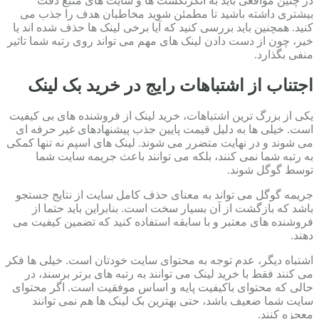
در چنین مواقعی باید به انکرتکست ها و سایت های منبع دقت
بیشتری داشته باشید تا مطمئن شوید مخاطبان هدف را جذب می
کنید. همچنین باید بررسی کنید که آیا برخی لینک ها حذف شده اند یا
خیر، چون از دست دادن لینک های مهم می تواند روی رتبه شما تاثیر
منفی بگذارد.
اجتناب از اشتباهات رایج در خرید بک لینک
یکی از بزرگ ترین اشتباهات، خرید لینک از فروشنده های بی کیفیت
است. خیلی ها به دلیل قیمت پایین جذب پیشنهادهای غیر حرفه ای
می شوند و در نهایت متضرر می شوند. لینک های اسپم نه تنها کمکی
به رتبه شما نمی کنند، بلکه می توانند باعث جریمه سایت شما
توسط گوگل شوند.
جریمه گوگل می تواند به معنای حذف کامل سایت از نتایج جستجو
باشد که بازگشت از آن بسیار سخت است. بنابراین باید حتما از
فروشنده های معتبر و با سابقه استفاده کنید که تضمین کیفیت می
دهند.
اشتباه دیگر، عدم توجه به محتوای سایت خودتان است. خیلی ها فکر
می کنند فقط با خرید لینک می توانند به رتبه های برتر برسند، در
حالی که محتوای باکیفیت پایه و اساس موفقیت است. اگر محتوای
سایت شما ضعیف باشد، حتی بهترین بک لینک ها هم نمی توانند
معجزه کنند.