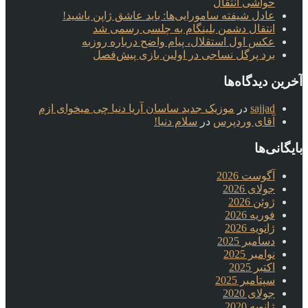
حواشی انتقال
عادل شیفته سامورایی‌ها: باید عاشق ژاپن باشید!
انتقال دشمن بلینگام به چلسی رسمی شد
عکس اول استقلال، پیام واضح درباره روزبه
برد پرگل نساجی در اولین بازی پیش‌فصل
آخرین دیدگاه‌ها
sajjad
در
موزیک جدید ساسان آریا دنیا چی میخوای ازم
آقای وردپرس
در
سلام دنیا!
بایگانی‌ها
آگوست 2026
جولای 2026
ژوئن 2026
فوریه 2026
ژانویه 2026
دسامبر 2025
نوامبر 2025
اکتبر 2025
سپتامبر 2025
جولای 2020
ژانویه 2020