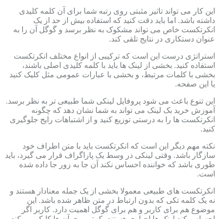
این کار می تواند تاثیر مثبتی روی رتبه شما برای آن کلمه کلیدی
داشته باشد. اما باید دقت کنید که استفاده بیش از حد از یک
انکرتکست خاص می تواند مشکوک به نظر برسد و گوگل آن را به
عنوان دستکاری در نتایج تلقی کند.
استراتژی درست این است که ترکیبی از انواع مختلف انکرتکست
استفاده کنید. بخشی از لینک ها باید با کلمه کلیدی اصلی باشند،
بخشی با کلمات مرتبط، و بخشی با عبارات عمومی مثل کلیک کنید
یا این صفحه.
این تنوع باعث می شود پروفایل لینکی شما طبیعی تر به نظر برسد.
آموزش خرید بک لینک می تواند به شما نشان دهد که چگونه
انکرتکست ها را به درستی توزیع کنید و از اشتباهات رایج جلوگیری
کنید.
نکته مهم دیگر این است که انکرتکست باید با متن اطراف خود
سازگار باشد. وقتی لینکی در وسط یک پاراگراف قرار می گیرد، باید
طوری باشد که خواننده احساس نکند آن جا به زور جا داده شده
است.
انکرتکست های طبیعی معمولا بخشی از یک جمله معنادار هستند و
نه یک کلمه تکی که بدون ارتباط در متن ظاهر شده باشد. این
موضوع هم برای کاربر و هم برای گوگل اهمیت دارد. کاربر اگر
احساس کند لینک ها اجباری هستند، کمتر روی آن ها کلیک می کند و