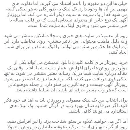
خیلی ها این دو مفهوم را با هم اشتباه می گیرند، اما تفاوت های
مهمی بین آن ها وجود دارد. بک لینک به طور کلی به هر لینکی گفته
می شود که از یک سایت به سایت دیگر اشاره می کند، اما رپورتاژ
آگهی یک نوع خاص از محتوای تبلیغاتی است که در قالب مقاله یا
خبر منتشر می شود و حاوی لینک به سایت شما است.
رپورتاژ معمولا در سایت های خبری و مجلات آنلاین منتشر می شود
و به دلیل ماهیت محتوایی اش، تاثیر بیشتری روی مخاطب دارد. این
نوع لینک ها علاوه بر سئو، می توانند ترافیک مستقیم نیز برای شما
ایجاد کنند.
خرید رپورتاژ برای کلمه کلیدی دانلود انیمیشن می تواند یکی از
موثرترین روش ها برای افزایش اعتبار سایت شما باشد. وقتی یک
مقاله درباره سایت شما در یک رسانه معتبر منتشر می شود، نه تنها
لینکی قوی دریافت می کنید، بلکه برند شما نیز شناخته تر می شود.
رپورتاژ آگهی چیست و چه تاثیری بر سئو دارد از جمله موضوعاتی
است که هر وب مسترِ حرفه ای باید به آن تسلط داشته باشد.
برای انتخاب بین بک لینک معمولی و رپورتاژ، باید به اهداف خود فکر
کنید. اگر صرفا به دنبال بهبود رتبه در گوگل هستید، بک لینک های
استاندارد می توانند کافی باشند.
اما اگر می خواهید علاوه بر سئو، شناخت برند را نیز افزایش دهید،
رپورتاژ گزینه بهتری است. ترکیب هوشمندانه این دو روش معمولا