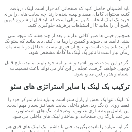
باید اطمینان حاصل کنید که صفحاتی که قرار است لینک دریافت
کنند، محتوای کامل، مفید و بهینه شده دارند. چه سایت هایی را برای
خرید بک لینک انتخاب کنیم سوالی است که باید قبل از شروع کمپین
پاسخ آن را بدانید تا از اشتباهات پرهزینه جلوگیری کنید.
همچنین خیلی ها صبر کافی ندارند و بعد از چند هفته که نتیجه نمی
بینند، ناامید می شوند و کمپین را رها می کنند. باید بدانید که سئو یک
فرآیند بلند مدت است و نتایج آن فوری نیست. حداقل دو تا سه ماه
زمان نیاز است تا تاثیر بک لینک ها کاملا مشخص شود.
اگر در این مدت صبور باشید و به برنامه خود پایبند بمانید، نتایج قابل
توجهی خواهید گرفت. عجله در این کار می تواند باعث تصمیمات
اشتباه و هدر رفتن منابع شود.
ترکیب بک لینک با سایر استراتژی های سئو
بک لینک تنها یک بخش از پازل سئو است و نباید تمام تمرکز خود را
فقط روی آن بگذارید. سئو داخلی سایت شما نیز بسیار مهم است.
این شامل بهینه سازی عناوین، توضیحات، تگ های alt تصاویر،
سرعت بارگذاری صفحات، و ساختار لینک های داخلی می شود.
اگر این موارد را نادیده بگیرید، حتی با داشتن بک لینک های قوی هم