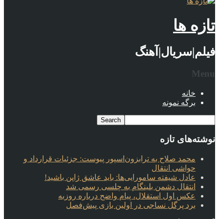
تازه ها
فیلم|سریال|آهنگ
Menu
خانه
برگه نمونه
نوشته‌های تازه
محمد صلاح به ترابزون‌اسپور پیوست: جزئیات قرارداد و
حواشی انتقال
عادل شیفته سامورایی‌ها: باید عاشق ژاپن باشید!
انتقال دشمن بلینگام به چلسی رسمی شد
عکس اول استقلال، پیام واضح درباره روزبه
برد پرگل نساجی در اولین بازی پیش‌فصل