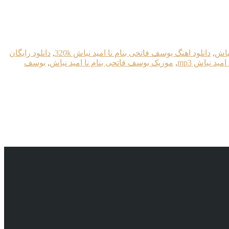
نباش
,
دانلود اهنگ یوسف فاتحی بنام نا امید نباش 320k
,
دانلود رایگان
ید نباش mp3
,
موزیک یوسف فاتحی بنام نا امید نباش
,
یوسف