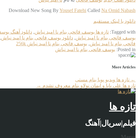
Download New Song By
Yousef Fatehi
Called
Na Omid Nabash
دانلود با لینک مستقیم
Tagged with:
تازه ها یوسف فاتحی بنام نا امید نباش
,
دانلود آهنگ یوسف
یوسف فاتحی بنام نا امید نباش
,
دانلود یوسف فاتحی بنام نا امید نباش
,
فاتحی بنام نا امید نباش
,
یوسف فاتحی بنام نا امید نباش 256k
Posted in:
یوسف فاتحی بنام نا امید نباش
More Articles
←
تازه ها ویدیو پویا بنام مستی
تازه ها علی بابا و ایمان نولاو بنام معروف نشدم
→
تازه ها
فیلم|سریال|آهنگ
Menu