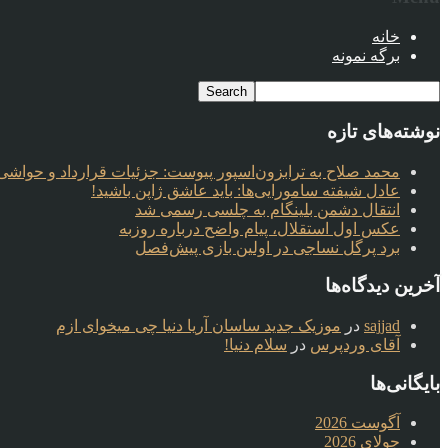
خانه
برگه نمونه
نوشته‌های تازه
محمد صلاح به ترابزون‌اسپور پیوست: جزئیات قرارداد و حواشی 
عادل شیفته سامورایی‌ها: باید عاشق ژاپن باشید!
انتقال دشمن بلینگام به چلسی رسمی شد
عکس اول استقلال، پیام واضح درباره روزبه
برد پرگل نساجی در اولین بازی پیش‌فصل
آخرین دیدگاه‌ها
sajjad
در
موزیک جدید ساسان آریا دنیا چی میخوای ازم
آقای وردپرس
در
سلام دنیا!
بایگانی‌ها
آگوست 2026
جولای 2026