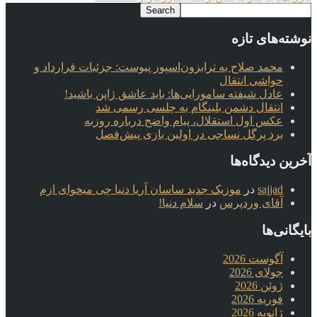
نوشته‌های تازه
محمد صلاح به ترابزون‌اسپور پیوست: جزئیات قرارداد و
حواشی انتقال
عادل شیفته سامورایی‌ها: باید عاشق ژاپن باشید!
انتقال دشمن بلینگام به چلسی رسمی شد
عکس اول استقلال، پیام واضح درباره روزبه
برد پرگل نساجی در اولین بازی پیش‌فصل
آخرین دیدگاه‌ها
sajjad
در
موزیک جدید ساسان آریا دنیا چی میخوای ازم
آقای وردپرس
در
سلام دنیا!
بایگانی‌ها
آگوست 2026
جولای 2026
ژوئن 2026
فوریه 2026
ژانویه 2026