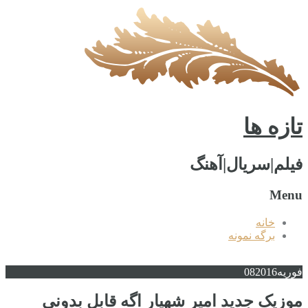
تازه ها
فیلم|سریال|آهنگ
Menu
خانه
برگه نمونه
فوریه
2016
08
موزیک جدید امیر شهیار اگه قابل بدونی