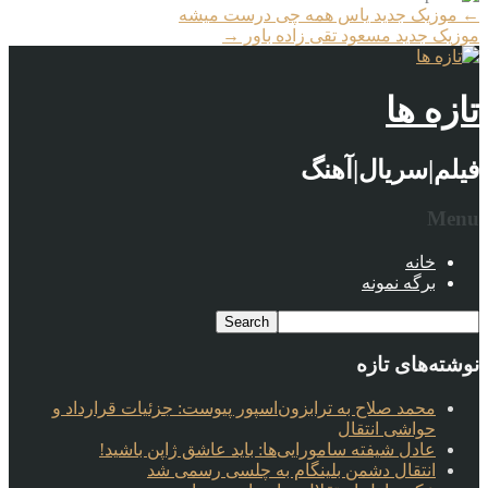
More
←
موزیک جدید یاس همه چی درست میشه
Articles
موزیک جدید مسعود تقی زاده باور
→
تازه ها
فیلم|سریال|آهنگ
Menu
خانه
برگه نمونه
نوشته‌های تازه
محمد صلاح به ترابزون‌اسپور پیوست: جزئیات قرارداد و
حواشی انتقال
عادل شیفته سامورایی‌ها: باید عاشق ژاپن باشید!
انتقال دشمن بلینگام به چلسی رسمی شد