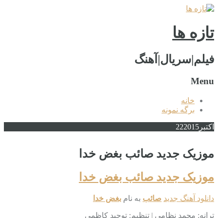
تازه ها
فیلم|سریال|آهنگ
Menu
خانه
برگه نمونه
اکتبر
2015
22
موزیک جدید صائب بغض خدا
موزیک جدید صائب بغض خدا
دانلود آهنگ جدید
صائب
به نام
بغض خدا
ترانه: محمد نظامی | تنظیم: توحید کاظمی