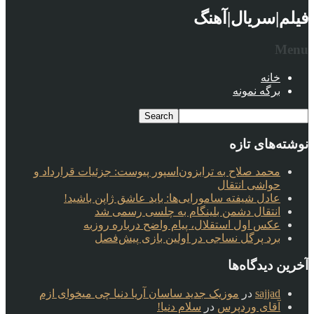
فیلم|سریال|آهنگ
Menu
خانه
برگه نمونه
نوشته‌های تازه
محمد صلاح به ترابزون‌اسپور پیوست: جزئیات قرارداد و
حواشی انتقال
عادل شیفته سامورایی‌ها: باید عاشق ژاپن باشید!
انتقال دشمن بلینگام به چلسی رسمی شد
عکس اول استقلال، پیام واضح درباره روزبه
برد پرگل نساجی در اولین بازی پیش‌فصل
آخرین دیدگاه‌ها
sajjad
در
موزیک جدید ساسان آریا دنیا چی میخوای ازم
آقای وردپرس
در
سلام دنیا!