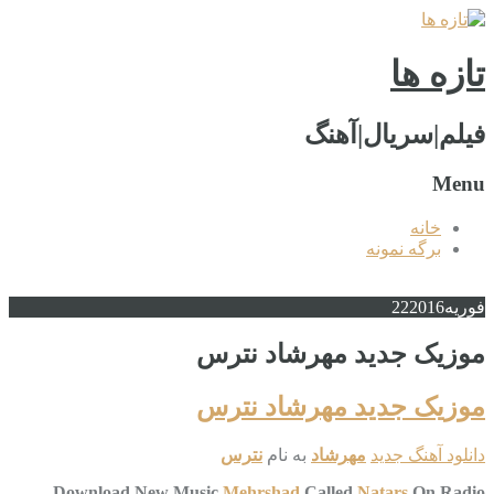
تازه ها
فیلم|سریال|آهنگ
Menu
خانه
برگه نمونه
فوریه
2016
22
موزیک جدید مهرشاد نترس
موزیک جدید مهرشاد نترس
دانلود آهنگ جدید
مهرشاد
به نام
نترس
Download New Music
Mehrshad
Called
Natars
On Radio