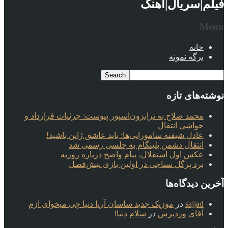
فیلم|سریال|آهنگ
Menu
خانه
برگه نمونه
نوشته‌های تازه
محمد صلاح به ترابزون‌اسپور پیوست: جزئیات قرارداد و
حواشی انتقال
عادل شیفته سامورایی‌ها: باید عاشق ژاپن باشید!
انتقال دشمن بلینگام به چلسی رسمی شد
عکس اول استقلال، پیام واضح درباره روزبه
برد پرگل نساجی در اولین بازی پیش‌فصل
آخرین دیدگاه‌ها
sajjad
در
موزیک جدید ساسان آریا دنیا چی میخوای ازم
آقای وردپرس
در
سلام دنیا!