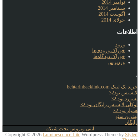
نوامبر 2014
سپتامبر 2014
آگوست 2014
جولای 2014
اطلاعات
ورود
خوراک ورودی‌ها
خوراک دیدگاه‌ها
وردپرس
.
خرید بک لینک behtarinbacklink.com
لایسنس نود32
پسورد نود 32
اوکلی لایسنس رایگان نود 32
همیار نود 32
بهترین سئو
رایگان
آنتی ویروس تحت شبکه
Copyright © 2026
Luminescence Lite
Wordpress Theme by
Styled