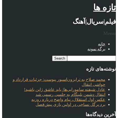
تازه ها
فیلم|سریال|آهنگ
Menu
خانه
برگه نمونه
نوشته‌های تازه
محمد صلاح به ترابزون‌اسپور پیوست: جزئیات قرارداد و
حواشی انتقال
عادل شیفته سامورایی‌ها: باید عاشق ژاپن باشید!
انتقال دشمن بلینگام به چلسی رسمی شد
عکس اول استقلال، پیام واضح درباره روزبه
برد پرگل نساجی در اولین بازی پیش‌فصل
آخرین دیدگاه‌ها