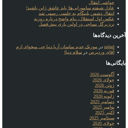
حواشی انتقال
عادل شیفته سامورایی‌ها: باید عاشق ژاپن باشید!
انتقال دشمن بلینگام به چلسی رسمی شد
عکس اول استقلال، پیام واضح درباره روزبه
برد پرگل نساجی در اولین بازی پیش‌فصل
آخرین دیدگاه‌ها
sajjad
در
موزیک جدید ساسان آریا دنیا چی میخوای ازم
آقای وردپرس
در
سلام دنیا!
بایگانی‌ها
آگوست 2026
جولای 2026
ژوئن 2026
فوریه 2026
ژانویه 2026
دسامبر 2025
نوامبر 2025
اکتبر 2025
سپتامبر 2025
جولای 2020