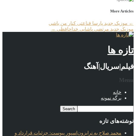
More Articles
←
موزیک جدید پارسا قناعتی کنار من باشی
موزیک جدید مرتضی پاشایی خداحافظی
→
تازه ها
فیلم|سریال|آهنگ
Menu
خانه
برگه نمونه
نوشته‌های تازه
محمد صلاح به ترابزون‌اسپور پیوست: جزئیات قرارداد و