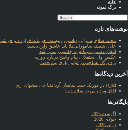
خانه
برگه نمونه
نوشته‌های تازه
محمد صلاح به ترابزون‌اسپور پیوست: جزئیات قرارداد و حواشی 
عادل شیفته سامورایی‌ها: باید عاشق ژاپن باشید!
انتقال دشمن بلینگام به چلسی رسمی شد
عکس اول استقلال، پیام واضح درباره روزبه
برد پرگل نساجی در اولین بازی پیش‌فصل
آخرین دیدگاه‌ها
sajjad
در
موزیک جدید ساسان آریا دنیا چی میخوای ازم
آقای وردپرس
در
سلام دنیا!
بایگانی‌ها
آگوست 2026
جولای 2026
ژوئن 2026