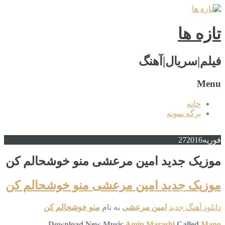
تازه ها
فیلم|سریال|آهنگ
Menu
خانه
برگه نمونه
فوریه
2016
27
موزیک جدید امین مرعشی منو خوشحالم کن
موزیک جدید امین مرعشی منو خوشحالم کن
دانلود آهنگ جدید
امین مرعشی
به نام
منو خوشحالم کن
Download New Music
Amin Marashi
Called
Mano