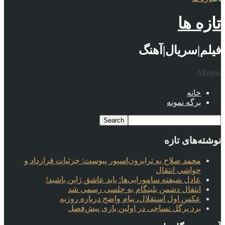
تازه ها
فیلم|سریال|آهنگ
Menu
خانه
برگه نمونه
نوشته‌های تازه
محمد صلاح به ترابزون‌اسپور پیوست: جزئیات قرارداد و
حواشی انتقال
عادل شیفته سامورایی‌ها: باید عاشق ژاپن باشید!
انتقال دشمن بلینگام به چلسی رسمی شد
عکس اول استقلال، پیام واضح درباره روزبه
برد پرگل نساجی در اولین بازی پیش‌فصل