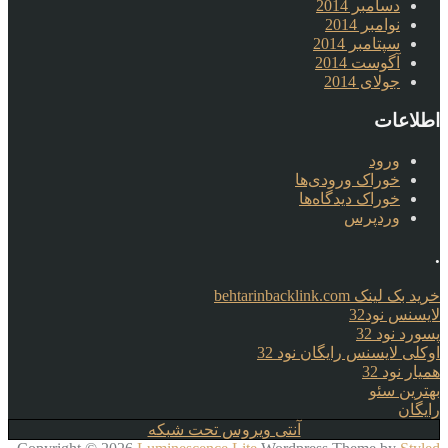
دسامبر 2014
نوامبر 2014
سپتامبر 2014
آگوست 2014
جولای 2014
اطلاعات
ورود
خوراک ورودی‌ها
خوراک دیدگاه‌ها
وردپرس
.
خرید بک لینک behtarinbacklink.com
لایسنس نود32
پسورد نود 32
اوکلی لایسنس رایگان نود 32
همیار نود 32
بهترین سئو
رایگان
آنتی ویروس تحت شبکه