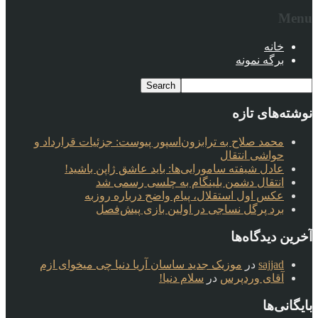
Menu
خانه
برگه نمونه
نوشته‌های تازه
محمد صلاح به ترابزون‌اسپور پیوست: جزئیات قرارداد و
حواشی انتقال
عادل شیفته سامورایی‌ها: باید عاشق ژاپن باشید!
انتقال دشمن بلینگام به چلسی رسمی شد
عکس اول استقلال، پیام واضح درباره روزبه
برد پرگل نساجی در اولین بازی پیش‌فصل
آخرین دیدگاه‌ها
sajjad
در
موزیک جدید ساسان آریا دنیا چی میخوای ازم
آقای وردپرس
در
سلام دنیا!
بایگانی‌ها