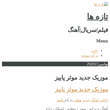
تازه ها
فیلم|سریال|آهنگ
Menu
خانه
برگه نمونه
نوامبر
2015
29
موزیک جدید موئر پاییز
موزیک جدید موئر پاییز
دانلود آهنگ جدید
موئر
به نام
پاییز
آهنگ و ترانه : موئر | تنظیم : اشکان دباغ