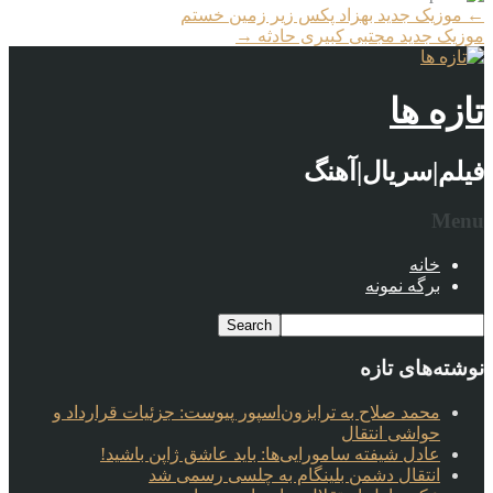
More
←
موزیک جدید بهزاد پکس زیر زمین خستم
Articles
موزیک جدید مجتبی کبیری حادثه
→
تازه ها
فیلم|سریال|آهنگ
Menu
خانه
برگه نمونه
نوشته‌های تازه
محمد صلاح به ترابزون‌اسپور پیوست: جزئیات قرارداد و
حواشی انتقال
عادل شیفته سامورایی‌ها: باید عاشق ژاپن باشید!
انتقال دشمن بلینگام به چلسی رسمی شد