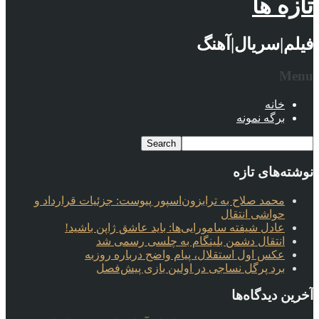
تازه ها
فیلم|سریال|آهنگ
Menu
خانه
برگه نمونه
نوشته‌های تازه
محمد صلاح به ترابزون‌اسپور پیوست: جزئیات قرارداد و
حواشی انتقال
عادل شیفته سامورایی‌ها: باید عاشق ژاپن باشید!
انتقال دشمن بلینگام به چلسی رسمی شد
عکس اول استقلال، پیام واضح درباره روزبه
برد پرگل نساجی در اولین بازی پیش‌فصل
آخرین دیدگاه‌ها