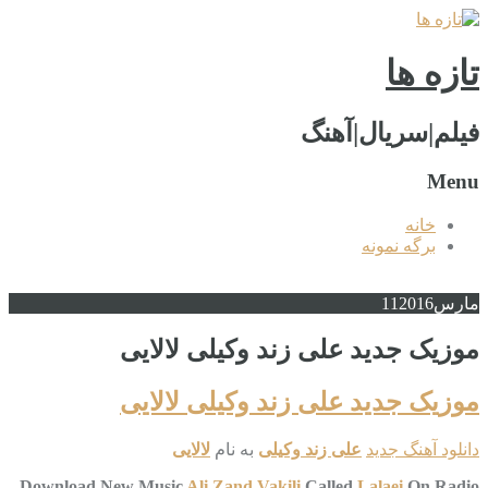
تازه ها
فیلم|سریال|آهنگ
Menu
خانه
برگه نمونه
مارس
2016
11
موزیک جدید علی زند وکیلی لالایی
موزیک جدید علی زند وکیلی لالایی
دانلود آهنگ جدید
علی زند وکیلی
به نام
لالایی
Download New Music
Ali Zand Vakili
Called
Lalaei
On Radio