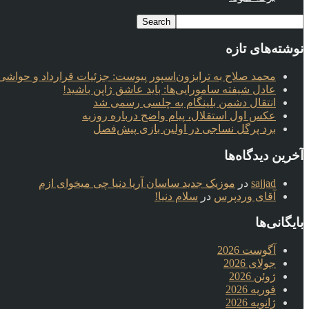
نوشته‌های تازه
محمد صلاح به ترابزون‌اسپور پیوست: جزئیات قرارداد و حواشی 
عادل شیفته سامورایی‌ها: باید عاشق ژاپن باشید!
انتقال دشمن بلینگام به چلسی رسمی شد
عکس اول استقلال، پیام واضح درباره روزبه
برد پرگل نساجی در اولین بازی پیش‌فصل
آخرین دیدگاه‌ها
sajjad
در
موزیک جدید ساسان آریا دنیا چی میخوای ازم
آقای وردپرس
در
سلام دنیا!
بایگانی‌ها
آگوست 2026
جولای 2026
ژوئن 2026
فوریه 2026
ژانویه 2026