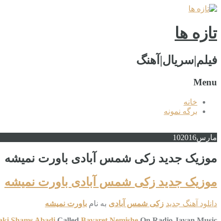
تازه ها
فیلم|سریال|آهنگ
Menu
خانه
برگه نمونه
مارس
2016
10
موزیک جدید زکی شمس آبادی باورت نمیشه
موزیک جدید زکی شمس آبادی باورت نمیشه
دانلود آهنگ جدید
زکی شمس آبادی
به نام
باورت نمیشه
aki Shams Abadi
Called
Bavaret Nemishe
On Radio Javan Music