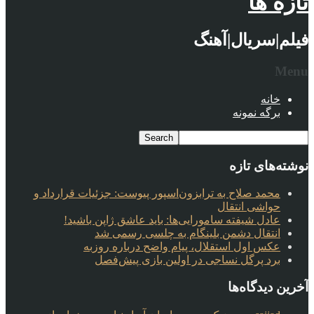
تازه ها
فیلم|سریال|آهنگ
Menu
خانه
برگه نمونه
نوشته‌های تازه
محمد صلاح به ترابزون‌اسپور پیوست: جزئیات قرارداد و
حواشی انتقال
عادل شیفته سامورایی‌ها: باید عاشق ژاپن باشید!
انتقال دشمن بلینگام به چلسی رسمی شد
عکس اول استقلال، پیام واضح درباره روزبه
برد پرگل نساجی در اولین بازی پیش‌فصل
آخرین دیدگاه‌ها