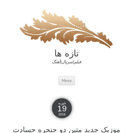
تازه ها
فیلم|سریال|آهنگ
Menu
فوریه
19
2016
موزیک جدید متین دو حنجره حسادت