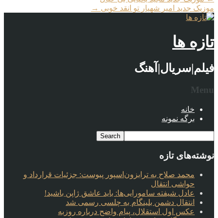
موزیک جدید امیر شهیار تو انقد خوبی
→
تازه ها
فیلم|سریال|آهنگ
Menu
خانه
برگه نمونه
نوشته‌های تازه
محمد صلاح به ترابزون‌اسپور پیوست: جزئیات قرارداد و
حواشی انتقال
عادل شیفته سامورایی‌ها: باید عاشق ژاپن باشید!
انتقال دشمن بلینگام به چلسی رسمی شد
عکس اول استقلال، پیام واضح درباره روزبه