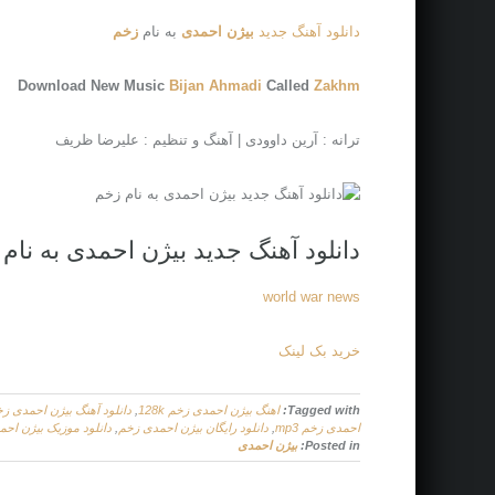
دانلود آهنگ جدید
بیژن احمدی
به نام
زخم
Download New Music
Bijan Ahmadi
Called
Zakhm
ترانه : آرین داوودی | آهنگ و تنظیم : علیرضا ظریف
دانلود آهنگ جدید بیژن احمدی به نام
world war news
خرید بک لینک
Tagged with:
اهنگ بیژن احمدی زخم 128k
,
دانلود آهنگ بیژن احمدی ز
احمدی زخم mp3
,
دانلود رایگان بیژن احمدی زخم
,
دانلود موزیک بیژن اح
Posted in:
بیژن احمدی