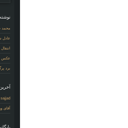
نوشته‌
محمد ص
عادل شی
انتقال
عکس اول
برد پر
آخرین 
sajjad
د
آقای و
بایگانی