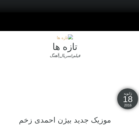
تازه ها
فیلم|سریال|آهنگ
ژانویه
18
2016
موزیک جدید بیژن احمدی زخم