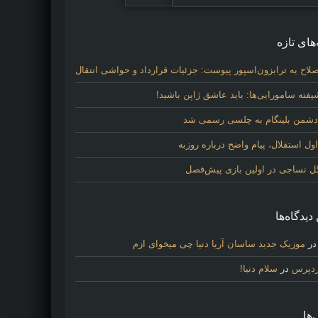
های تازه
لاح به ترابزون‌اسپور پیوست: جزئیات قرارداد و حواشی انتقال
فته سامورایی‌ها: باید عاشق ژاپن باشید!
 دشمن بلینگام به چلسی رسمی شد
 استقلال، پیام واضح درباره روزبه
گل نساجی در اولین بازی پیش‌فصل
دیدگاه‌ها
ر
موزیک جدید ساسان آریا دنیا چی میخوای ازم
ردپرس
در
سلام دنیا!
‌ها