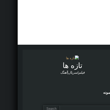
تازه ها
فیلم|سریال|آهنگ
مونه