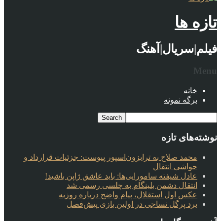
تازه ها
فیلم|سریال|آهنگ
Menu
خانه
برگه نمونه
نوشته‌های تازه
محمد صلاح به ترابزون‌اسپور پیوست: جزئیات قرارداد و
حواشی انتقال
عادل شیفته سامورایی‌ها: باید عاشق ژاپن باشید!
انتقال دشمن بلینگام به چلسی رسمی شد
عکس اول استقلال، پیام واضح درباره روزبه
برد پرگل نساجی در اولین بازی پیش‌فصل