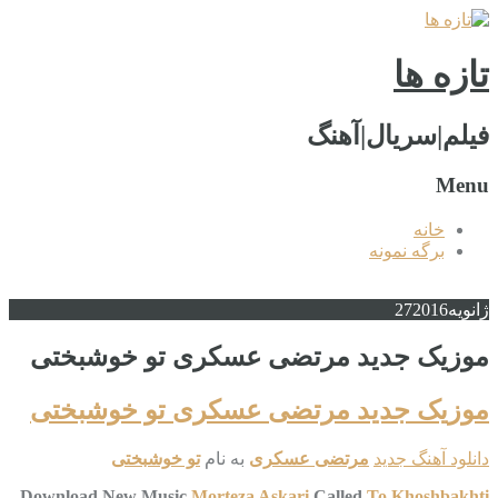
تازه ها
فیلم|سریال|آهنگ
Menu
خانه
برگه نمونه
ژانویه
2016
27
موزیک جدید مرتضی عسکری تو خوشبختی
موزیک جدید مرتضی عسکری تو خوشبختی
دانلود آهنگ جدید
مرتضی عسکری
به نام
تو خوشبختی
Download New Music
Morteza Askari
Called
To Khoshbakhti