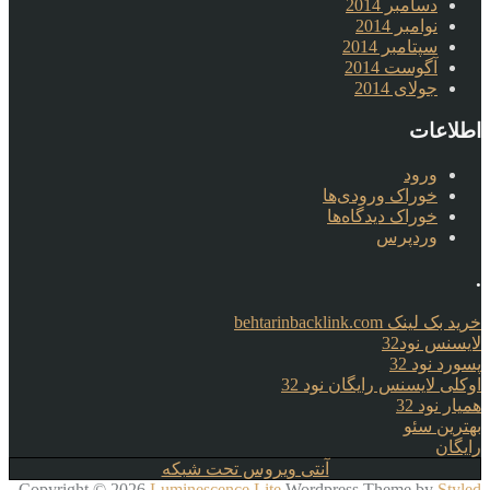
دسامبر 2014
نوامبر 2014
سپتامبر 2014
آگوست 2014
جولای 2014
اطلاعات
ورود
خوراک ورودی‌ها
خوراک دیدگاه‌ها
وردپرس
.
خرید بک لینک behtarinbacklink.com
لایسنس نود32
پسورد نود 32
اوکلی لایسنس رایگان نود 32
همیار نود 32
بهترین سئو
رایگان
آنتی ویروس تحت شبکه
Copyright © 2026
Luminescence Lite
Wordpress Theme by
Styled