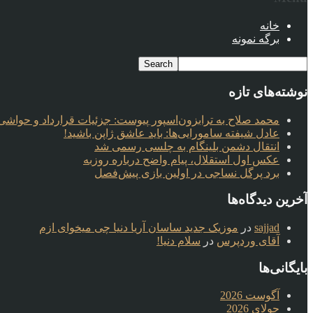
خانه
برگه نمونه
نوشته‌های تازه
محمد صلاح به ترابزون‌اسپور پیوست: جزئیات قرارداد و حواشی 
عادل شیفته سامورایی‌ها: باید عاشق ژاپن باشید!
انتقال دشمن بلینگام به چلسی رسمی شد
عکس اول استقلال، پیام واضح درباره روزبه
برد پرگل نساجی در اولین بازی پیش‌فصل
آخرین دیدگاه‌ها
sajjad
در
موزیک جدید ساسان آریا دنیا چی میخوای ازم
آقای وردپرس
در
سلام دنیا!
بایگانی‌ها
آگوست 2026
جولای 2026