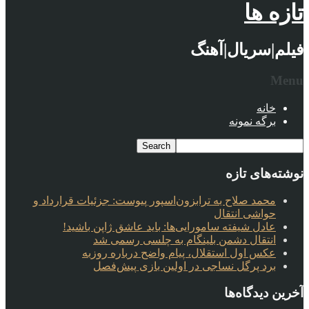
تازه ها
فیلم|سریال|آهنگ
Menu
خانه
برگه نمونه
نوشته‌های تازه
محمد صلاح به ترابزون‌اسپور پیوست: جزئیات قرارداد و
حواشی انتقال
عادل شیفته سامورایی‌ها: باید عاشق ژاپن باشید!
انتقال دشمن بلینگام به چلسی رسمی شد
عکس اول استقلال، پیام واضح درباره روزبه
برد پرگل نساجی در اولین بازی پیش‌فصل
آخرین دیدگاه‌ها