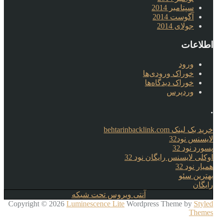
سپتامبر 2014
آگوست 2014
جولای 2014
اطلاعات
ورود
خوراک ورودی‌ها
خوراک دیدگاه‌ها
وردپرس
.
خرید بک لینک behtarinbacklink.com
لایسنس نود32
پسورد نود 32
اوکلی لایسنس رایگان نود 32
همیار نود 32
بهترین سئو
رایگان
آنتی ویروس تحت شبکه
Copyright © 2026
Luminescence Lite
Wordpress Theme by
Styled
Themes