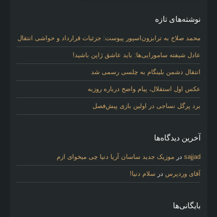
نوشته‌های تازه
محمد صلاح به ترابزون‌اسپور پیوست: جزئیات قرارداد و حواشی انتقال
عادل شیفته سامورایی‌ها: باید عاشق ژاپن باشید!
انتقال دشمن بلینگام به چلسی رسمی شد
عکس اول استقلال، پیام واضح درباره روزبه
برد پرگل نساجی در اولین بازی پیش‌فصل
آخرین دیدگاه‌ها
sajjad
در
موزیک جدید ساسان آریا دنیا چی میخوای ازم
آقای وردپرس
در
سلام دنیا!
بایگانی‌ها