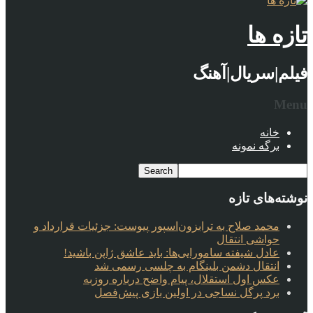
تازه ها
فیلم|سریال|آهنگ
Menu
خانه
برگه نمونه
نوشته‌های تازه
محمد صلاح به ترابزون‌اسپور پیوست: جزئیات قرارداد و
حواشی انتقال
عادل شیفته سامورایی‌ها: باید عاشق ژاپن باشید!
انتقال دشمن بلینگام به چلسی رسمی شد
عکس اول استقلال، پیام واضح درباره روزبه
برد پرگل نساجی در اولین بازی پیش‌فصل