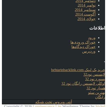
دسامبر 2014
نوامبر 2014
سپتامبر 2014
آگوست 2014
جولای 2014
اطلاعات
ورود
خوراک ورودی‌ها
خوراک دیدگاه‌ها
وردپرس
.
خرید بک لینک behtarinbacklink.com
لایسنس نود32
پسورد نود 32
اوکلی لایسنس رایگان نود 32
همیار نود 32
بهترین سئو
رایگان
آنتی ویروس تحت شبکه
Copyright © 2026
Luminescence Lite
Wordpress Theme by
Styled