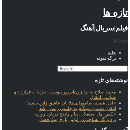
تازه ها
فیلم|سریال|آهنگ
Menu
خانه
برگه نمونه
نوشته‌های تازه
محمد صلاح به ترابزون‌اسپور پیوست: جزئیات قرارداد و
حواشی انتقال
عادل شیفته سامورایی‌ها: باید عاشق ژاپن باشید!
انتقال دشمن بلینگام به چلسی رسمی شد
عکس اول استقلال، پیام واضح درباره روزبه
برد پرگل نساجی در اولین بازی پیش‌فصل