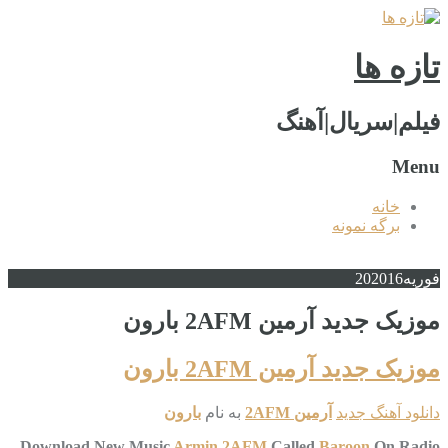
تازه ها
فیلم|سریال|آهنگ
Menu
خانه
برگه نمونه
فوریه
2016
20
موزیک جدید آرمین 2AFM بارون
موزیک جدید آرمین 2AFM بارون
دانلود آهنگ جدید
آرمین 2AFM
به نام
بارون
Download New Music
Armin 2AFM
Called
Baroon
On Radio