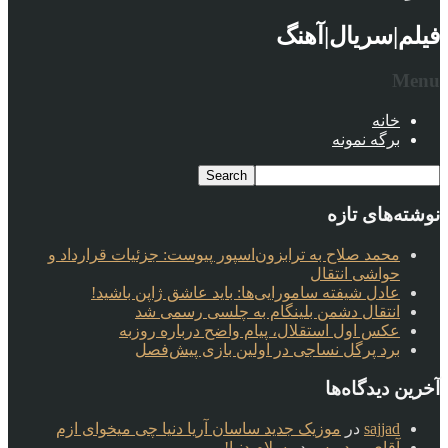
فیلم|سریال|آهنگ
Menu
خانه
برگه نمونه
نوشته‌های تازه
محمد صلاح به ترابزون‌اسپور پیوست: جزئیات قرارداد و
حواشی انتقال
عادل شیفته سامورایی‌ها: باید عاشق ژاپن باشید!
انتقال دشمن بلینگام به چلسی رسمی شد
عکس اول استقلال، پیام واضح درباره روزبه
برد پرگل نساجی در اولین بازی پیش‌فصل
آخرین دیدگاه‌ها
sajjad
در
موزیک جدید ساسان آریا دنیا چی میخوای ازم
آقای وردپرس
در
سلام دنیا!