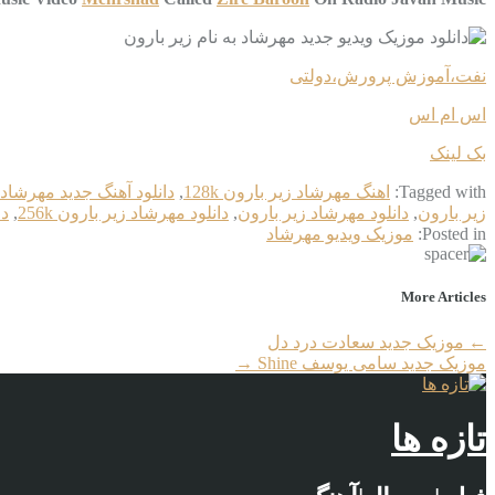
نفت،آموزش پرورش،دولتی
اس ام اس
بک لینک
Tagged with:
اهنگ مهرشاد زیر بارون 128k
,
دانلود آهنگ جدید مهرشاد 
زیر بارون
,
دانلود مهرشاد زیر بارون
,
دانلود مهرشاد زیر بارون 256k
,
دا
Posted in:
موزیک ویدیو مهرشاد
More Articles
←
موزیک جدید سعادت درد دل
موزیک جدید سامی یوسف Shine
→
تازه ها