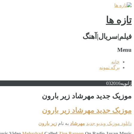
تازه ها
فیلم|سریال|آهنگ
Menu
خانه
برگه نمونه
ژانویه
2016
03
موزیک جدید مهرشاد زیر بارون
موزیک جدید مهرشاد زیر بارون
دانلود موزیک ویدیو جدید
مهرشاد
به نام
زیر بارون
usic Video
Mehrshad
Called
Zire Baroon
On Radio Javan Music