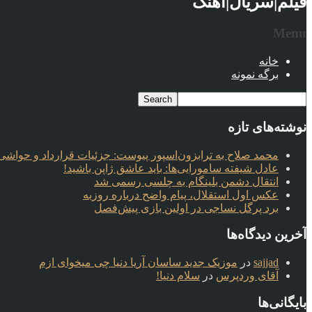
فیلم|سریال|آهنگ
Menu
خانه
برگه نمونه
نوشته‌های تازه
محمد صلاح به ترابزون‌اسپور پیوست: جزئیات قرارداد و حواشی 
عادل شیفته سامورایی‌ها: باید عاشق ژاپن باشید!
انتقال دشمن بلینگام به چلسی رسمی شد
عکس اول استقلال، پیام واضح درباره روزبه
برد پرگل نساجی در اولین بازی پیش‌فصل
آخرین دیدگاه‌ها
sajjad
در
موزیک جدید ساسان آریا دنیا چی میخوای ازم
آقای وردپرس
در
سلام دنیا!
بایگانی‌ها