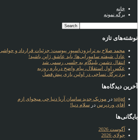
خانه
برگه نمونه
نوشته‌های تازه
محمد صلاح به ترابزون‌اسپور پیوست: جزئیات قرارداد و حواشی 
عادل شیفته سامورایی‌ها: باید عاشق ژاپن باشید!
انتقال دشمن بلینگام به چلسی رسمی شد
عکس اول استقلال، پیام واضح درباره روزبه
برد پرگل نساجی در اولین بازی پیش‌فصل
آخرین دیدگاه‌ها
sajjad
در
موزیک جدید ساسان آریا دنیا چی میخوای ازم
آقای وردپرس
در
سلام دنیا!
بایگانی‌ها
آگوست 2026
جولای 2026