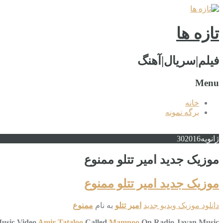
تازه ها
فیلم|سریال|آهنگ
Menu
خانه
برگه نمونه
ژانویه
2016
30
موزیک جدید امیر تتلو ممنوع
موزیک جدید امیر تتلو ممنوع
دانلود موزیک ویدیو جدید
امیر تتلو
به نام
ممنوع
usic Video
Amir Tataloo
Called
Mamnoo
On Radio Javan Music