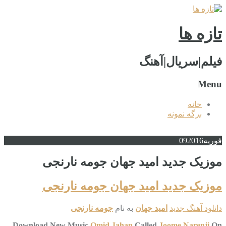
تازه ها
فیلم|سریال|آهنگ
Menu
خانه
برگه نمونه
فوریه
2016
09
موزیک جدید امید جهان جومه نارنجی
موزیک جدید امید جهان جومه نارنجی
دانلود آهنگ جدید
امید جهان
به نام
جومه نارنجی
Download New Music
Omid Jahan
Called
Joome Narenji
On