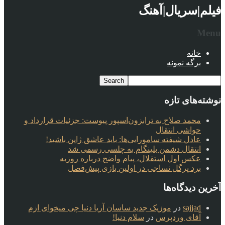
فیلم|سریال|آهنگ
Menu
خانه
برگه نمونه
نوشته‌های تازه
محمد صلاح به ترابزون‌اسپور پیوست: جزئیات قرارداد و
حواشی انتقال
عادل شیفته سامورایی‌ها: باید عاشق ژاپن باشید!
انتقال دشمن بلینگام به چلسی رسمی شد
عکس اول استقلال، پیام واضح درباره روزبه
برد پرگل نساجی در اولین بازی پیش‌فصل
آخرین دیدگاه‌ها
sajjad
در
موزیک جدید ساسان آریا دنیا چی میخوای ازم
آقای وردپرس
در
سلام دنیا!