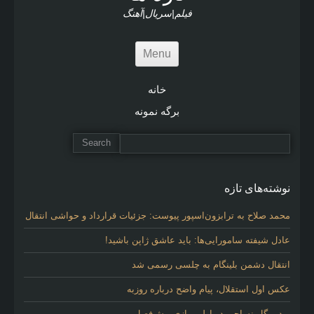
s
فیلم|سریال|آهنگ
Menu
خانه
برگه نمونه
نوشته‌های تازه
محمد صلاح به ترابزون‌اسپور پیوست: جزئیات قرارداد و حواشی انتقال
عادل شیفته سامورایی‌ها: باید عاشق ژاپن باشید!
انتقال دشمن بلینگام به چلسی رسمی شد
عکس اول استقلال، پیام واضح درباره روزبه
برد پرگل نساجی در اولین بازی پیش‌فصل