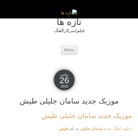
تازه ها
فیلم|سریال|آهنگ
Menu
نوامبر
26
2015
موزیک جدید سامان جلیلی طپش
موزیک جدید سامان جلیلی طپش
دانلود آهنگ جدید
سامان جلیلی
به نام
طپش